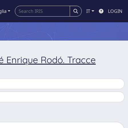
glia
IT
LOGIN
osé Enrique Rodó. Tracce