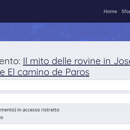
Home
Sfo
mento:
Il mito delle rovine in J
e El camino de Paros
cumento) in accesso ristretto
to