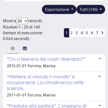
Esportazione
Tutti (140)
Mostra
records
Risultati 1 - 20 di 140
(tempo di esecuzione:
1
2
3
4
5
6
7
0.024 secondi).
"Chi ci libererà dai nostri liberatori?"
2015-01-01 Forcina, Marisa
"Mettere al mondo il mondo" e
occuparsene. La cittadinanza nelle
scienze,
2011-01-01 Forcina, Marisa
"Prestata alla politica". L'impegno di