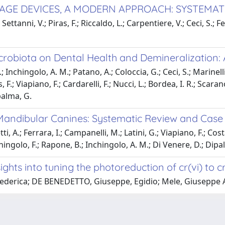
E DEVICES, A MODERN APPROACH: SYSTEMATI
Settanni, V.; Piras, F.; Riccaldo, L.; Carpentiere, V.; Ceci, S.; F
icrobiota on Dental Health and Demineralization: 
nchingolo, A. M.; Patano, A.; Coloccia, G.; Ceci, S.; Marinelli, 
 F.; Viapiano, F.; Cardarelli, F.; Nucci, L.; Bordea, I. R.; Scaran
palma, G.
Mandibular Canines: Systematic Review and Case
i, A.; Ferrara, I.; Campanelli, M.; Latini, G.; Viapiano, F.; Cost
chingolo, F.; Rapone, B.; Inchingolo, A. M.; Di Venere, D.; Dipa
hts into tuning the photoreduction of cr(vi) to cr
 Federica; DE BENEDETTO, Giuseppe, Egidio; Mele, Giuseppe