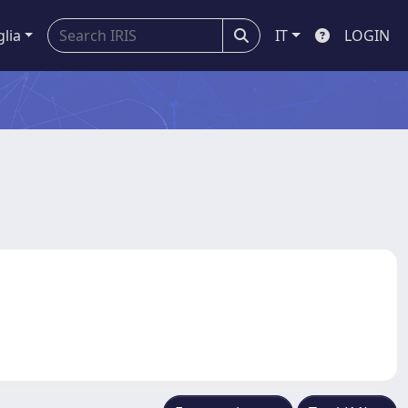
glia
IT
LOGIN