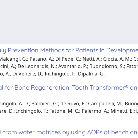
aly Prevention Methods for Patients in Developm
alcangi, G.; Patano, A.; Di Pede, C.; Netti, A.; Ciocia, A. M.; C
ncini, A.; De Leonardis, N.; Avantario, P.; Buongiorno, S.; Fato
o, A.; Di Venere, D.; Inchingolo, F.; Dipalma, G.
al for Bone Regeneration. Tooth Transformer® and
ngolo, A. D.; Palmieri, G.; de Ruvo, E.; Campanelli, M.; Buongio
re, D.; Inchingolo, F.; Fatone, M. C.; Palermo, A.; Minetti, E.; L
from water matrices by using AOPs at bench and