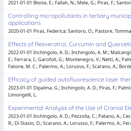
2021-01-01 Bloise, E.; Fallah, N.; Mele, G.; Piras, F.; Santo
Controlling micropollutants in tertiary muni
applications
2020-01-01 Piras, Federica; Santoro, O.; Pastore, Tommaso; 
Effects of Resveratrol, Curcumin and Querc
2022-01-01 Inchingolo, A. D.; Inchingolo, A. M.; Malcangi, 
E.; Ferrara, I.; Garofoli, G.; Montenegro, V.; Netti, A.; Pal
Fatone, M. C.; Palermo, A.; Lorusso, F.; Scarano, A.; Bordea
Efficacy of guided autofluorescence laser th
2023-01-01 Dipalma, G.; Inchingolo, A. D.; Piras, F.; Palmieri
Limongelli, L.
Experimental Analysis of the Use of Cranial E
2023-01-01 Inchingolo, A. D.; Pezzolla, C.; Patano, A.; Ceci,
R.; Di Stasio, D.; Scarano, A.; Lorusso, F.; Palermo, A.; Fer