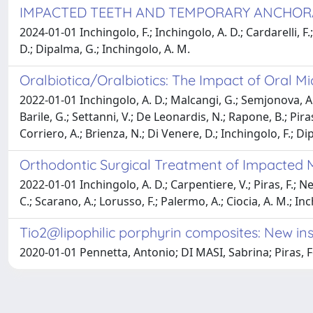
IMPACTED TEETH AND TEMPORARY ANCHORAG
2024-01-01 Inchingolo, F.; Inchingolo, A. D.; Cardarelli, F.; 
D.; Dipalma, G.; Inchingolo, A. M.
Oralbiotica/Oralbiotics: The Impact of Oral M
2022-01-01 Inchingolo, A. D.; Malcangi, G.; Semjonova, A.; I
Barile, G.; Settanni, V.; De Leonardis, N.; Rapone, B.; Piras,
Corriero, A.; Brienza, N.; Di Venere, D.; Inchingolo, F.; Di
Orthodontic Surgical Treatment of Impacted 
2022-01-01 Inchingolo, A. D.; Carpentiere, V.; Piras, F.; Nett
C.; Scarano, A.; Lorusso, F.; Palermo, A.; Ciocia, A. M.; In
Tio2@lipophilic porphyrin composites: New insig
2020-01-01 Pennetta, Antonio; DI MASI, Sabrina; Piras,