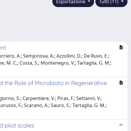
Esportazione
Tutti (11)
ent
orriero, A.; Semjonova, A.; Azzollini, D.; De Ruvo, E.;
ne, M. C.; Costa, S.; Montenegro, V.; Tartaglia, G. M.;
 the Role of Microbiota in Regenerative
rno, S.; Carpentiere, V.; Piras, F.; Settanni, V.;
orusso, F.; Scarano, A.; Sauro, S.; Tartaglia, G. M.;
 pilot scales