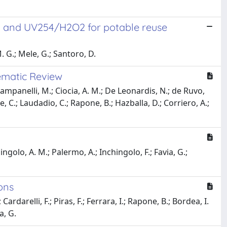
ion and UV254/H2O2 for potable reuse
. G.; Mele, G.; Santoro, D.
ematic Review
 Campanelli, M.; Ciocia, A. M.; De Leonardis, N.; de Ruvo,
de, C.; Laudadio, C.; Rapone, B.; Hazballa, D.; Corriero, A.;
chingolo, A. M.; Palermo, A.; Inchingolo, F.; Favia, G.;
ons
ardarelli, F.; Piras, F.; Ferrara, I.; Rapone, B.; Bordea, I.
a, G.