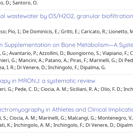
ro, D.; Santoro, O.
cipal wastewater by O3/H2O2, granular biofiltrat
Pio, I.; De Dominicis, E.; Gritti, E.; Caricato, R.; Lionetto, M
etin Supplementation on Bone Metabolism—A Syst
G.; Avantario, P.; Azzollini, D.; Buongiorno, S.; Viapiano, F.;
mieri, G.; Mancini, A.; Patano, A.; Piras, F.; Marinelli, G.; Di Pe
, I. R.; Di Venere, D.; Inchingolo, F.; Dipalma, G.
erapy in MRONJ: a systematic review
, G.; Pede, C. D.; Ciocia, A. M.; Siciliani, R. A.; Olio, F. D.; In
lectromyography in Athletes and Clinical Implicati
 S.; Ciocia, A. M.; Marinelli, G.; Malcangi, G.; Montenegro, V.; C
ati, K.; Inchingolo, A. M.; Inchingolo, F.; Di Venere, D.; Dipalm