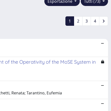
Esportazione
Tutti (73)
1
2
3
4
y
t of the Operativity of the MoSE System in
hetti, Renata; Tarantino, Eufemia