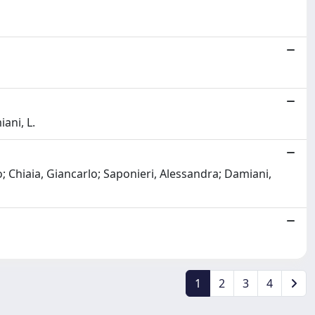
iani, L.
; Chiaia, Giancarlo; Saponieri, Alessandra; Damiani,
1
2
3
4