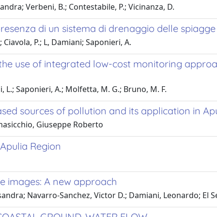
andra; Verbeni, B.; Contestabile, P.; Vicinanza, D.
presenza di un sistema di drenaggio delle spiagge
 Ciavola, P.; L, Damiani; Saponieri, A.
 the use of integrated low-cost monitoring appro
 L.; Saponieri, A.; Molfetta, M. G.; Bruno, M. F.
ed sources of pollution and its application in Apul
omasicchio, Giuseppe Roberto
Apulia Region
ite images: A new approach
sandra; Navarro-Sanchez, Victor D.; Damiani, Leonardo; El 
 COASTAL GROUND-WATER FLOW