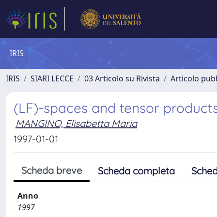
IRIS
IRIS
SIARI LECCE
03 Articolo su Rivista
Articolo pubb
(LF)-spaces and tensor product
MANGINO, Elisabetta Maria
1997-01-01
Scheda breve
Scheda completa
Sched
Anno
1997