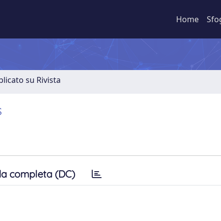
Home
Sfo
licato su Rivista
s
a completa (DC)