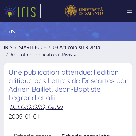
IRIS
IRIS
SIARI LECCE
03 Articolo su Rivista
Articolo pubblicato su Rivista
Une publication attendue: l'edition
critique des Lettres de Descartes par
Adrien Baillet, Jean-Baptiste
Legrand et alii
BELGIOIOSO, Giulia
2005-01-01