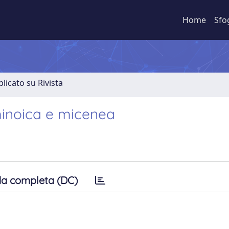
Home
Sfo
licato su Rivista
à minoica e micenea
a completa (DC)