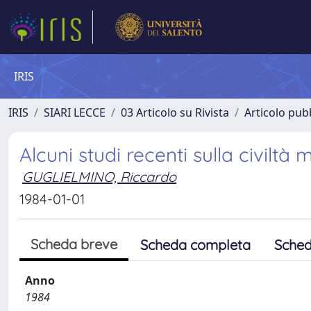
IRIS
IRIS
SIARI LECCE
03 Articolo su Rivista
Articolo pubb
Alcuni studi recenti sulla civilt
GUGLIELMINO, Riccardo
1984-01-01
Scheda breve
Scheda completa
Sched
Anno
1984