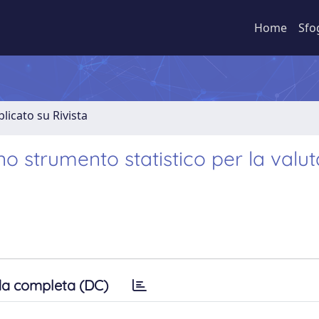
Home
Sfo
licato su Rivista
no strumento statistico per la valu
a completa (DC)