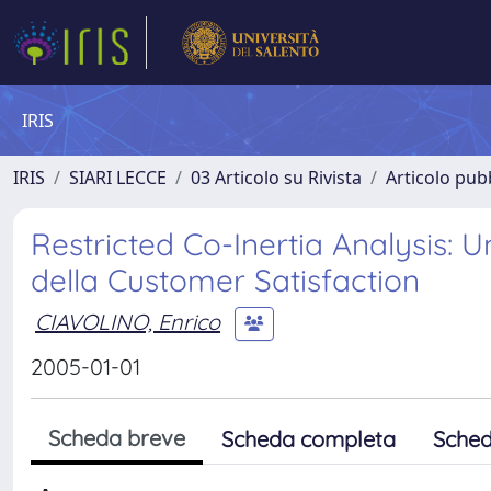
IRIS
IRIS
SIARI LECCE
03 Articolo su Rivista
Articolo pubb
Restricted Co-Inertia Analysis: U
della Customer Satisfaction
CIAVOLINO, Enrico
2005-01-01
Scheda breve
Scheda completa
Sched