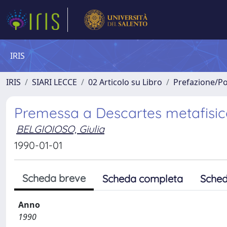
IRIS
IRIS
SIARI LECCE
02 Articolo su Libro
Prefazione/Po
Premessa a Descartes metafisico
BELGIOIOSO, Giulia
1990-01-01
Scheda breve
Scheda completa
Sched
Anno
1990