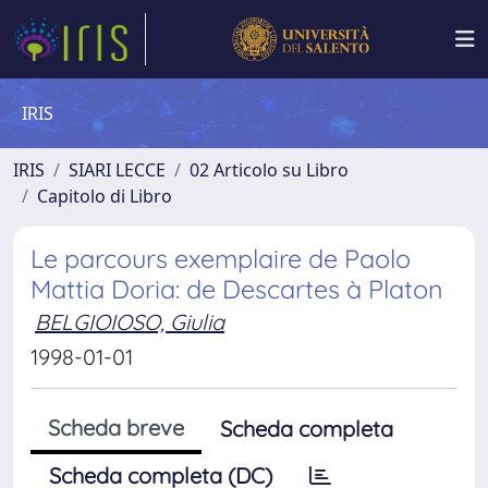
IRIS
IRIS
SIARI LECCE
02 Articolo su Libro
Capitolo di Libro
Le parcours exemplaire de Paolo
Mattia Doria: de Descartes à Platon
BELGIOIOSO, Giulia
1998-01-01
Scheda breve
Scheda completa
Scheda completa (DC)