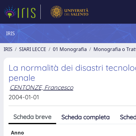
IRIS
IRIS
SIARI LECCE
01 Monografia
Monografia o Tratt
La normalità dei disastri tecnolo
penale
CENTONZE, Francesco
2004-01-01
Scheda breve
Scheda completa
Sched
Anno