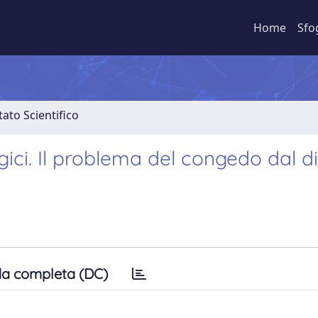
Home
Sfo
ato Scientifico
gici. Il problema del congedo dal di
a completa (DC)