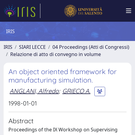
IRIS
IRIS
SIARI LECCE
04 Proceedings (Atti di Congressi)
Relazione di atto di convegno in volume
An object oriented framework for
manufacturing simulation.
ANGLANI, Alfredo
;
GRIECO A.
1998-01-01
Abstract
Proceedings of the IX Workshop on Supervising