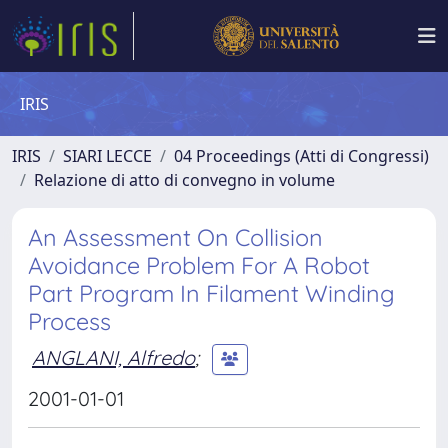
IRIS
IRIS
SIARI LECCE
04 Proceedings (Atti di Congressi)
Relazione di atto di convegno in volume
An Assessment On Collision
Avoidance Problem For A Robot
Part Program In Filament Winding
Process
ANGLANI, Alfredo
;
2001-01-01