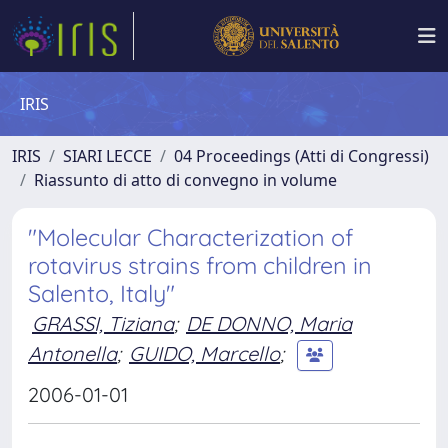
IRIS
IRIS
SIARI LECCE
04 Proceedings (Atti di Congressi)
Riassunto di atto di convegno in volume
"Molecular Characterization of
rotavirus strains from children in
Salento, Italy"
GRASSI, Tiziana
;
DE DONNO, Maria
Antonella
;
GUIDO, Marcello
;
2006-01-01