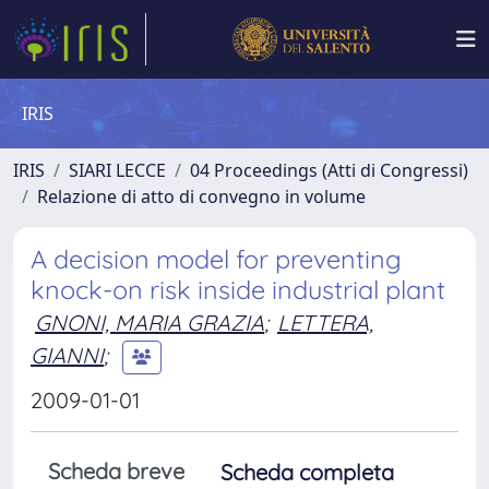
IRIS
IRIS
SIARI LECCE
04 Proceedings (Atti di Congressi)
Relazione di atto di convegno in volume
A decision model for preventing
knock-on risk inside industrial plant
GNONI, MARIA GRAZIA
;
LETTERA,
GIANNI
;
2009-01-01
Scheda breve
Scheda completa