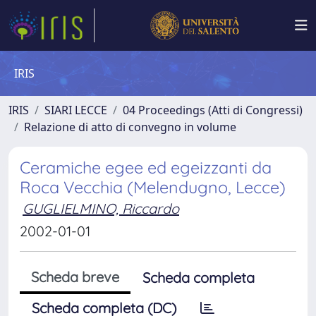
IRIS
IRIS
SIARI LECCE
04 Proceedings (Atti di Congressi)
Relazione di atto di convegno in volume
Ceramiche egee ed egeizzanti da
Roca Vecchia (Melendugno, Lecce)
GUGLIELMINO, Riccardo
2002-01-01
Scheda breve
Scheda completa
Scheda completa (DC)