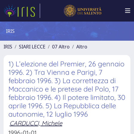
IRIS
IRIS
SIARI LECCE
07 Altro
Altro
1) L’elezione del Premier, 26 gennaio
1996. 2) Tra Vienna e Parigi, 7
febbraio 1996. 3) La correttezza di
Maccanico e le pretese del Polo, 17
febbraio 1996. 4) Il potere limitato, 30
aprile 1996. 5) La Repubblica delle
autonomie, 12 luglio 1996
CARDUCCI, Michele
1996-01-01