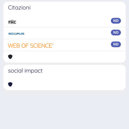
Citazioni
ND
ND
ND
social impact
Powered by
IRIS
-
about IRIS
-
Utilizzo dei cookie
-
Privacy
Copyright © 2026