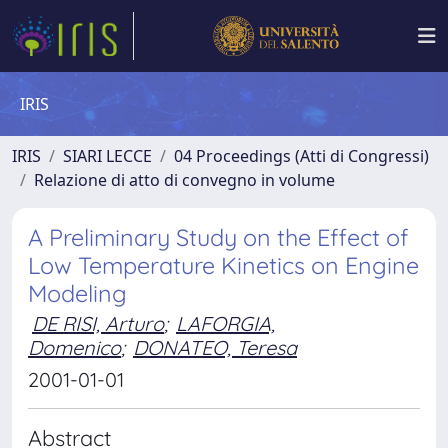
IRIS
IRIS
SIARI LECCE
04 Proceedings (Atti di Congressi)
Relazione di atto di convegno in volume
A Preliminary Study on the Effect of
Low Temperature Kinetics on Engine
Modeling
DE RISI, Arturo
;
LAFORGIA,
Domenico
;
DONATEO, Teresa
2001-01-01
Abstract