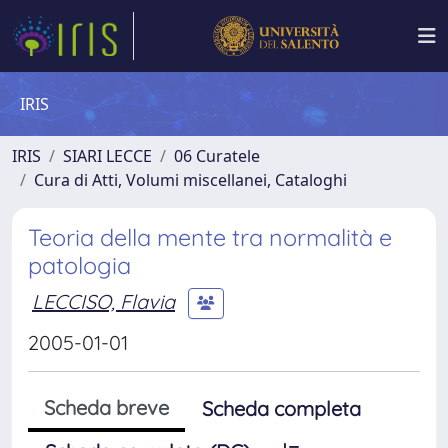
IRIS
IRIS
SIARI LECCE
06 Curatele
Cura di Atti, Volumi miscellanei, Cataloghi
Teoria della mente tra normalità e
patologia
LECCISO, Flavia
2005-01-01
Scheda breve
Scheda completa