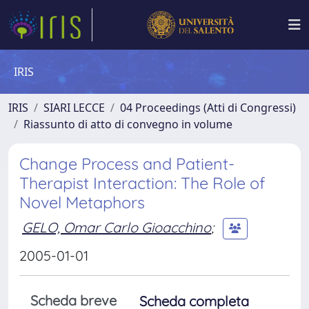
IRIS
IRIS
SIARI LECCE
04 Proceedings (Atti di Congressi)
Riassunto di atto di convegno in volume
Change Process and Patient-
Therapist Interaction: The Role of
Novel Metaphors
GELO, Omar Carlo Gioacchino
;
2005-01-01
Scheda breve
Scheda completa