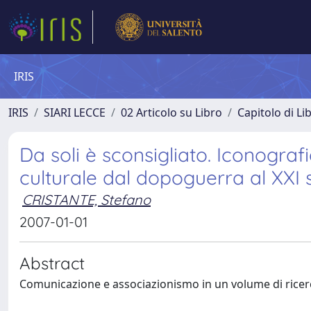
IRIS
IRIS
SIARI LECCE
02 Articolo su Libro
Capitolo di Li
Da soli è sconsigliato. Iconogra
culturale dal dopoguerra al XXI 
CRISTANTE, Stefano
2007-01-01
Abstract
Comunicazione e associazionismo in un volume di ricerca