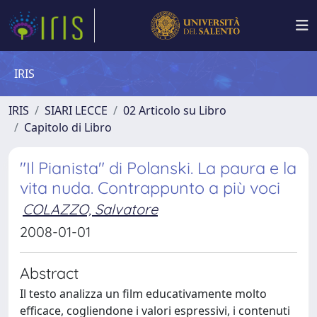
IRIS
IRIS
SIARI LECCE
02 Articolo su Libro
Capitolo di Libro
"Il Pianista" di Polanski. La paura e la
vita nuda. Contrappunto a più voci
COLAZZO, Salvatore
2008-01-01
Abstract
Il testo analizza un film educativamente molto
efficace, cogliendone i valori espressivi, i contenuti