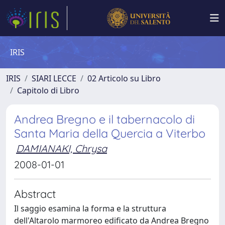
IRIS
IRIS
SIARI LECCE
02 Articolo su Libro
Capitolo di Libro
Andrea Bregno e il tabernacolo di
Santa Maria della Quercia a Viterbo
DAMIANAKI, Chrysa
2008-01-01
Abstract
Il saggio esamina la forma e la struttura
dell'Altarolo marmoreo edificato da Andrea Bregno