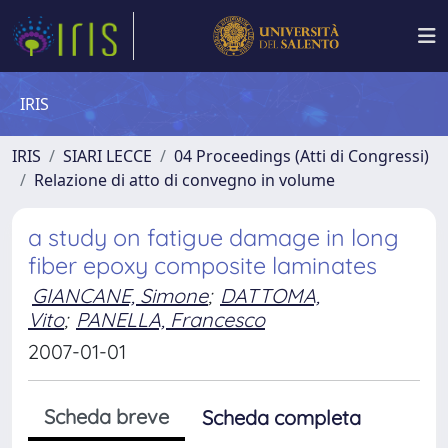
IRIS
IRIS
SIARI LECCE
04 Proceedings (Atti di Congressi)
Relazione di atto di convegno in volume
a study on fatigue damage in long
fiber epoxy composite laminates
GIANCANE, Simone
;
DATTOMA,
Vito
;
PANELLA, Francesco
2007-01-01
Scheda breve
Scheda completa