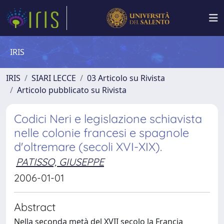
IRIS
IRIS
SIARI LECCE
03 Articolo su Rivista
Articolo pubblicato su Rivista
Codici Neri e legislazione schiavista
nelle colonie francesi e spagnole
d'oltremare (secoli XVI-XIX).
PATISSO, GIUSEPPE
2006-01-01
Abstract
Nella seconda metà del XVII secolo la Francia