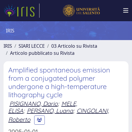
IRIS
IRIS
SIARI LECCE
03 Articolo su Rivista
Articolo pubblicato su Rivista
Amplified spontaneous emission
from a conjugated polymer
undergone a high-temperature
lithography cycle
PISIGNANO, Dario
;
MELE,
ELISA
;
PERSANO, Luana
;
CINGOLANI,
Roberto
2005-01-01