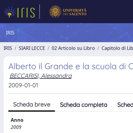
IRIS
IRIS
SIARI LECCE
02 Articolo su Libro
Capitolo di Li
Alberto il Grande e la scuola di 
BECCARISI, Alessandra
2009-01-01
Scheda breve
Scheda completa
Sched
Anno
2009