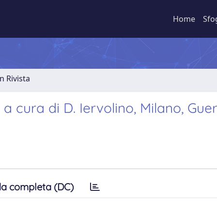
Home
Sfo
n Rivista
 a cura di D. Iervolino, Milano, Guer
a completa (DC)