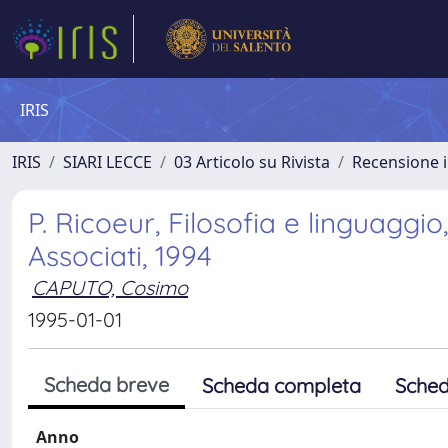
IRIS
IRIS
SIARI LECCE
03 Articolo su Rivista
Recensione i
P. Ricoeur, Filosofia e linguaggio,
Associati, 1994
CAPUTO, Cosimo
1995-01-01
Scheda breve
Scheda completa
Sched
Anno