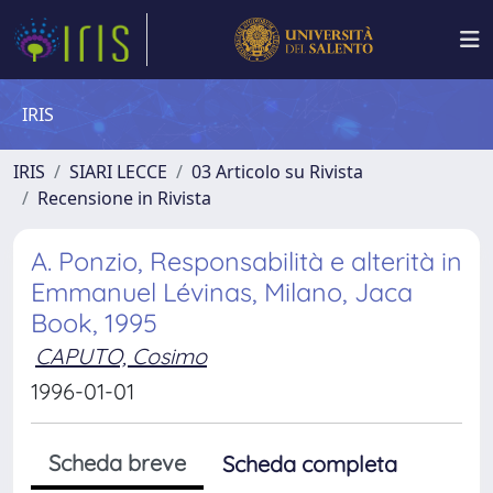
IRIS
IRIS
SIARI LECCE
03 Articolo su Rivista
Recensione in Rivista
A. Ponzio, Responsabilità e alterità in
Emmanuel Lévinas, Milano, Jaca
Book, 1995
CAPUTO, Cosimo
1996-01-01
Scheda breve
Scheda completa