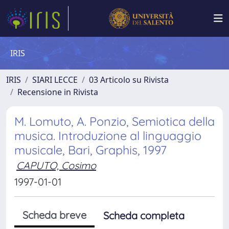
IRIS
IRIS
SIARI LECCE
03 Articolo su Rivista
Recensione in Rivista
M. Lomuto, A. Ponzio, Semiotica della
musica. Introduzione al linguaggio
musicale, Bari, Graphis, 1997
CAPUTO, Cosimo
1997-01-01
Scheda breve
Scheda completa