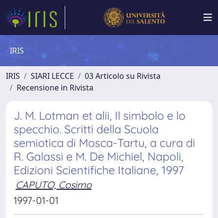
IRIS
IRIS
SIARI LECCE
03 Articolo su Rivista
Recensione in Rivista
J. M. Lotman et alii, Il simbolo e lo
specchio. Scritti della Scuola
semiotica di Mosca-Tartu, a cura di
R. Galassi e M. De Michiel, Napoli,
Edizioni Scientifiche Italiane, 1997
CAPUTO, Cosimo
1997-01-01