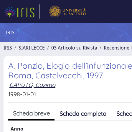
IRIS
IRIS
SIARI LECCE
03 Articolo su Rivista
Recensione i
A. Ponzio, Elogio dell'infunzionale
Roma, Castelvecchi, 1997
CAPUTO, Cosimo
1998-01-01
Scheda breve
Scheda completa
Sched
Anno