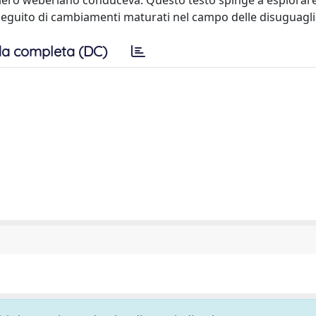
nsiero weberiano conduceva. Questo testo spinge a esplorar
a seguito di cambiamenti maturati nel campo delle disuguagl
a completa (DC)