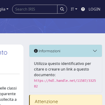
glia
IT
LOGIN
nto
Informazioni
Utilizza questo identificativo per
citare o creare un link a questo
documento:
https://hdl.handle.net/11587/3325
82
lle classi
apparente
ollecita a
Attenzione