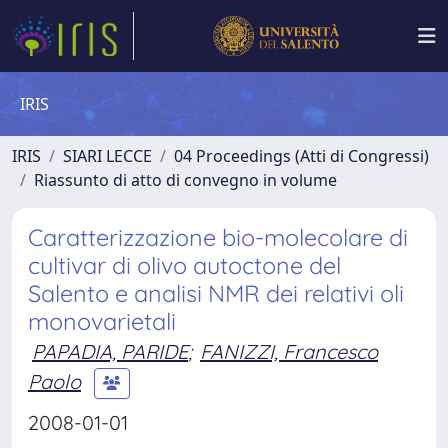
IRIS
IRIS
SIARI LECCE
04 Proceedings (Atti di Congressi)
Riassunto di atto di convegno in volume
Caratterizzazione bio-molecolare di
cultivar di olivo autoctone del
Salento e analisi NMR dei relativi oli
monovarietali
PAPADIA, PARIDE
;
FANIZZI, Francesco
Paolo
2008-01-01