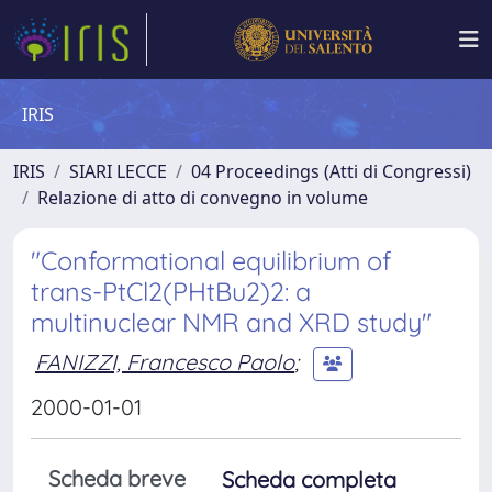
IRIS
IRIS
SIARI LECCE
04 Proceedings (Atti di Congressi)
Relazione di atto di convegno in volume
"Conformational equilibrium of
trans-PtCl2(PHtBu2)2: a
multinuclear NMR and XRD study"
FANIZZI, Francesco Paolo
;
2000-01-01
Scheda breve
Scheda completa