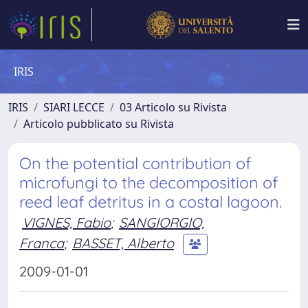
IRIS
IRIS
SIARI LECCE
03 Articolo su Rivista
Articolo pubblicato su Rivista
On the potential contribution of
microfungi to the decomposition of
reed leaf detritus in a costal lagoon.
VIGNES, Fabio
;
SANGIORGIO,
Franca
;
BASSET, Alberto
2009-01-01