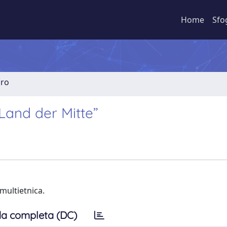
Home
Sfo
bro
Land der Mitte”
multietnica.
a completa (DC)