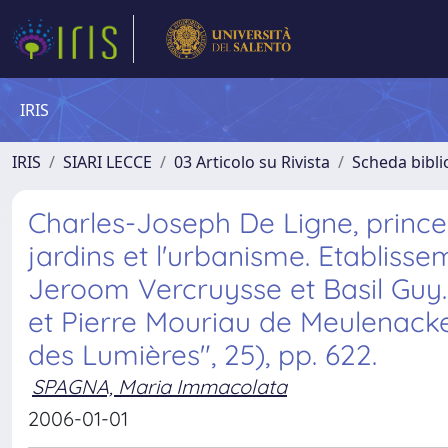
IRIS
IRIS
SIARI LECCE
03 Articolo su Rivista
Scheda bibli
Charles-Joseph De Ligne, prince. 
jardins et l'urbanisme. Etablisse
Jeroom Vercruysse et Basil Guy
et Pierre Mouriau de Meulenacke
des Lumières", 25), pp. 622.
SPAGNA, Maria Immacolata
2006-01-01