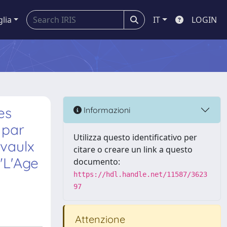
glia
IT
LOGIN
es
Informazioni
 par
Utilizza questo identificativo per
lvaulx
citare o creare un link a questo
"L'Age
documento:
https://hdl.handle.net/11587/3623
97
Attenzione