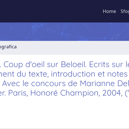
Home
Sfo
ografica
Coup d'oeil sur Beloeil. Ecrits sur l
ment du texte, introduction et notes
. Avec le concours de Marianne De
r. Paris, Honoré Champion, 2004, (