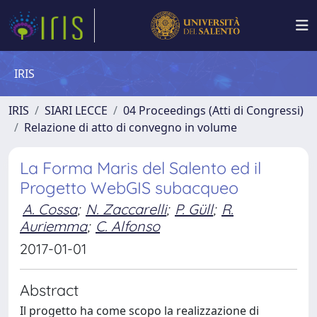
IRIS
IRIS
SIARI LECCE
04 Proceedings (Atti di Congressi)
Relazione di atto di convegno in volume
La Forma Maris del Salento ed il
Progetto WebGIS subacqueo
A. Cossa
;
N. Zaccarelli
;
P. Güll
;
R.
Auriemma
;
C. Alfonso
2017-01-01
Abstract
Il progetto ha come scopo la realizzazione di