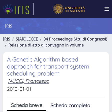
IRIS
IRIS
SIARI LECCE
04 Proceedings (Atti di Congressi)
Relazione di atto di convegno in volume
A Genetic Algorithm based
approach for transport system
scheduling problem
NUCCI, Francesco
2010-01-01
Scheda breve
Scheda completa