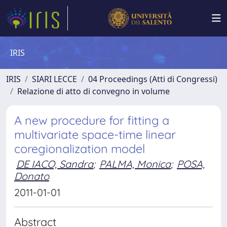
IRIS
IRIS
SIARI LECCE
04 Proceedings (Atti di Congressi)
Relazione di atto di convegno in volume
A new procedure for fitting a
multivariate space-time linear
coregionalization model
DE IACO, Sandra
;
PALMA, Monica
;
POSA,
Donato
2011-01-01
Abstract