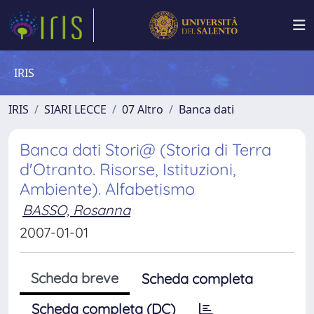
IRIS
IRIS
SIARI LECCE
07 Altro
Banca dati
Banca dati Stori@ (Storia di Terra
d'Otranto. Risorse, Istituzioni,
Ambiente). Alfabetismo
BASSO, Rosanna
2007-01-01
Scheda breve
Scheda completa
Scheda completa (DC)