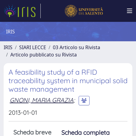
IRIS
IRIS
SIARI LECCE
03 Articolo su Rivista
Articolo pubblicato su Rivista
A feasibility study of a RFID
traceability system in municipal solid
waste management
GNONI, MARIA GRAZIA
;
2013-01-01
Scheda breve
Scheda completa