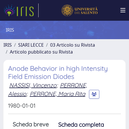
IRIS
IRIS
SIARI LECCE
03 Articolo su Rivista
Articolo pubblicato su Rivista
Anode Behavior in high Intensity
Field Emission Diodes
NASSISI, Vincenzo
;
PERRONE,
Alessio
;
PERRONE, Maria Rita
1980-01-01
Scheda breve
Scheda completa