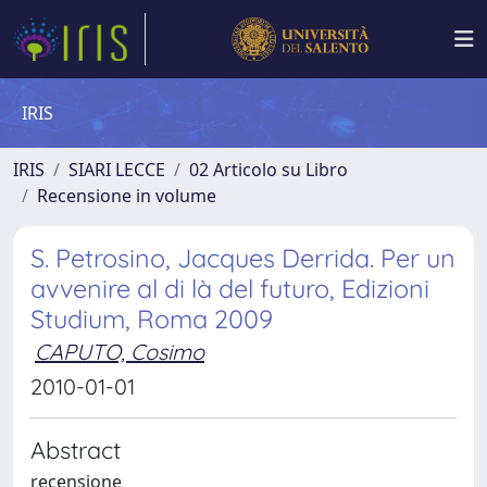
IRIS
IRIS
SIARI LECCE
02 Articolo su Libro
Recensione in volume
S. Petrosino, Jacques Derrida. Per un
avvenire al di là del futuro, Edizioni
Studium, Roma 2009
CAPUTO, Cosimo
2010-01-01
Abstract
recensione