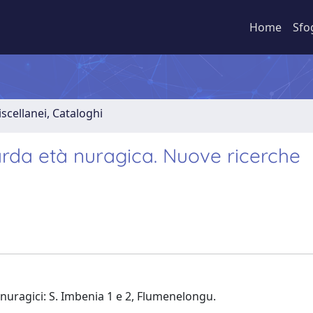
Home
Sfo
iscellanei, Cataloghi
 tarda età nuragica. Nuove ricerche
 nuragici: S. Imbenia 1 e 2, Flumenelongu.