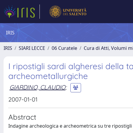
IRIS
IRIS
SIARI LECCE
06 Curatele
Cura di Atti, Volumi m
I ripostigli sardi algheresi della
archeometallurgiche
GIARDINO, CLAUDIO
;
2007-01-01
Abstract
Indagine archeologica e archeometrica su tre ripostigli