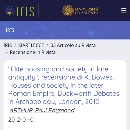
IRIS
IRIS
SIARI LECCE
03 Articolo su Rivista
Recensione in Rivista
"Elite housing and society in late
antiquity", recensione di K. Bowes,
Houses and society in the later
Roman Empire, Duckworth Debates
in Archaeology, London, 2010.
ARTHUR, Paul Raymond
2012-01-01