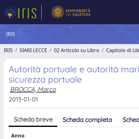
IRIS
IRIS
SIARI LECCE
02 Articolo su Libro
Capitolo di Li
Autorità portuale e autorità mar
sicurezza portuale
BROCCA, Marco
2013-01-01
Scheda breve
Scheda completa
Sched
Anno