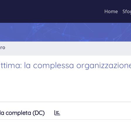
Home
Sfo
bro
ittima: la complessa organizzazion
a completa (DC)