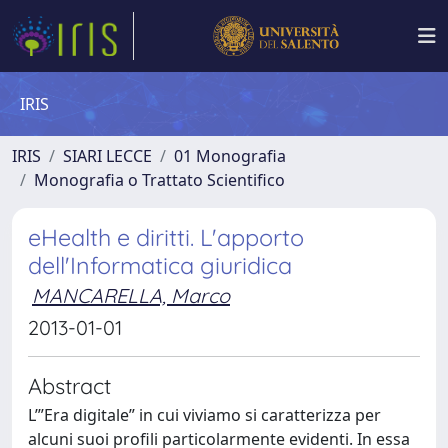
IRIS
IRIS
SIARI LECCE
01 Monografia
Monografia o Trattato Scientifico
eHealth e diritti. L'apporto
dell'Informatica giuridica
MANCARELLA, Marco
2013-01-01
Abstract
L’”Era digitale” in cui viviamo si caratterizza per
alcuni suoi profili particolarmente evidenti. In essa