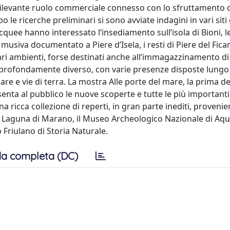
n rilevante ruolo commerciale connesso con lo sfruttamento d
 le ricerche preliminari si sono avviate indagini in vari siti 
uee hanno interessato l’insediamento sull’isola di Bioni, l
usiva documentato a Piere d’Isela, i resti di Piere del Ficar
 vari ambienti, forse destinati anche all’immagazzinamento di
profondamente diverso, con varie presenze disposte lungo i
are e vie di terra. La mostra Alle porte del mare, la prima de
enta al pubblico le nuove scoperte e tutte le più importanti
 ricca collezione di reperti, in gran parte inediti, provenie
 Laguna di Marano, il Museo Archeologico Nazionale di Aquil
Friulano di Storia Naturale.
a completa (DC)