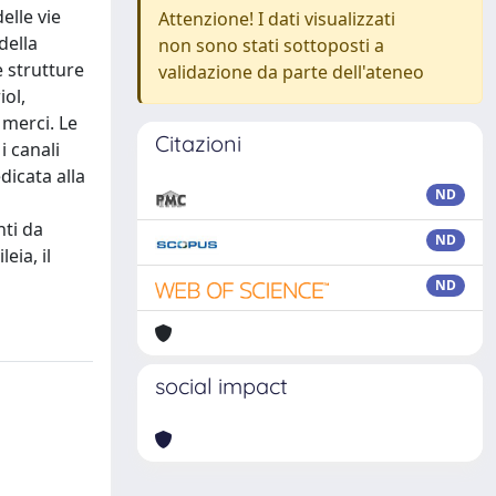
elle vie
Attenzione! I dati visualizzati
della
non sono stati sottoposti a
e strutture
validazione da parte dell'ateneo
iol,
 merci. Le
Citazioni
 canali
dicata alla
ND
nti da
ND
eia, il
ND
social impact