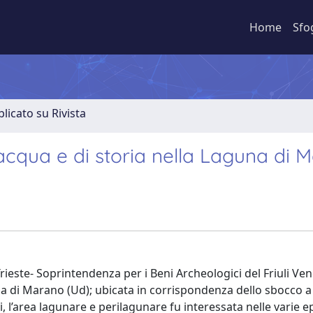
Home
Sfo
licato su Rivista
acqua e di storia nella Laguna di 
rieste- Soprintendenza per i Beni Archeologici del Friuli Ven
a di Marano (Ud); ubicata in corrispondenza dello sbocco a
i, l’area lagunare e perilagunare fu interessata nelle varie 