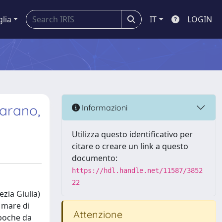
glia
IT
LOGIN
Marano,
Informazioni
Utilizza questo identificativo per
citare o creare un link a questo
documento:
https://hdl.handle.net/11587/3852
22
ezia Giulia)
 mare di
Attenzione
epoche da