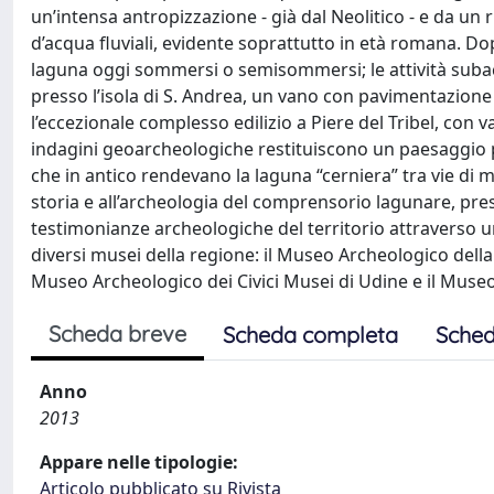
un’intensa antropizzazione - già dal Neolitico - e da u
d’acqua fluviali, evidente soprattutto in età romana. Dopo
laguna oggi sommersi o semisommersi; le attività subacq
presso l’isola di S. Andrea, un vano con pavimentazione m
l’eccezionale complesso edilizio a Piere del Tribel, con
indagini geoarcheologiche restituiscono un paesaggio 
che in antico rendevano la laguna “cerniera” tra vie di m
storia e all’archeologia del comprensorio lagunare, pres
testimonianze archeologiche del territorio attraverso una
diversi musei della regione: il Museo Archeologico della
Museo Archeologico dei Civici Musei di Udine e il Museo 
Scheda breve
Scheda completa
Sched
Anno
2013
Appare nelle tipologie:
Articolo pubblicato su Rivista